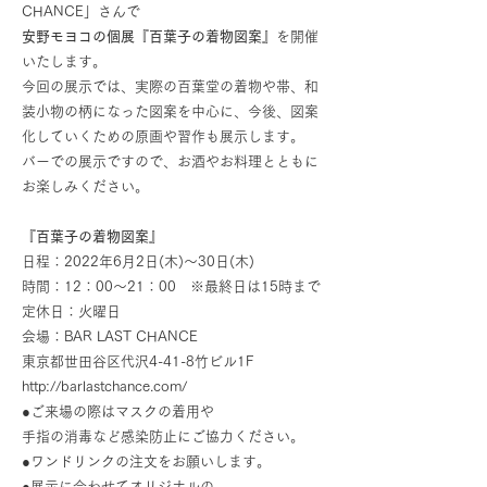
CHANCE
」さんで
安野モヨコの個展『百葉子の着物図案』
を開催
いたします。
今回の展示では、実際の百葉堂の着物や帯、和
装小物の柄になった図案を中心に、今後、図案
化していくための原画や習作も展示します。
バーでの展示ですので、お酒やお料理とともに
お楽しみください。
『百葉子の着物図案』
日程：2022年6月2日(木)～30日(木)
時間：12：00～21：00 ※最終日は15時まで
定休日：火曜日
会場：BAR LAST CHANCE
東京都世田谷区代沢4-41-8竹ビル1F
http://barlastchance.com/
●ご来場の際はマスクの着用や
手指の消毒など感染防止にご協力ください。
●ワンドリンクの注文をお願いします。
●展示に合わせてオリジナルの