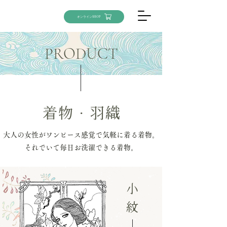
オンラインSHOP
PRODUCT
着物・羽織
大人の女性がワンピース感覚で気軽に着る着物。
それでいて毎日お洗濯できる着物。
小
紋