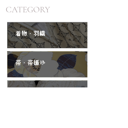
CATEGORY
着物・羽織
帯・帯揚げ
半衿・襦袢
百葉堂グッズ