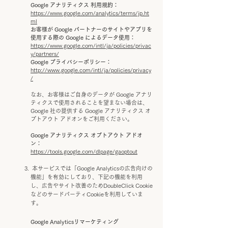
Google アナリティクス 利用規約：
https://www.google.com/analytics/terms/jp.ht
ml
お客様が Google パートナーのサイトやアプリを
使用する際の Google によるデータ使用：
https://www.google.com/intl/ja/policies/privac
y/partners/
Google プライバシーポリシー：
http://www.google.com/intl/ja/policies/privacy
/
なお、お客様はご自身のデータが Google アナリ
ティクスで使用されることを望まない場合は、
Google 社の提供する Google アナリティクス オ
プトアウト アドオンをご利用ください。
Google アナリティクス オプトアウト アドオ
ン：
https://tools.google.com/dlpage/gaoptout
本サービスでは「Google Analyticsの広告向けの
機能」を有効にしており、下記の機能を利用
し、広告やサイト改善のためDoubleClick Cookie
などのサードパーティCookieを利用していま
す。
Google Analyticsリマーケティング