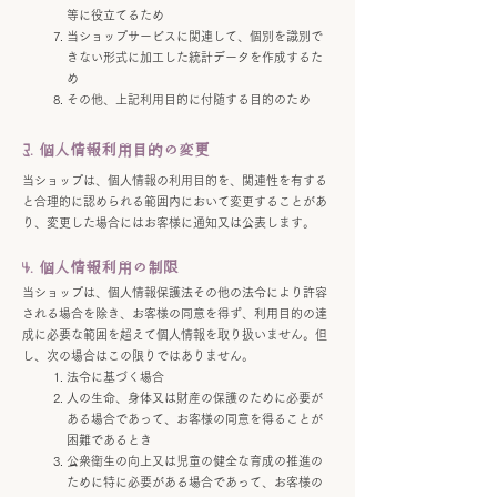
等に役立てるため
当ショップサービスに関連して、個別を識別で
きない形式に加工した統計データを作成するた
め
その他、上記利用目的に付随する目的のため
3. 個人情報利用目的の変更
当ショップは、個人情報の利用目的を、関連性を有する
と合理的に認められる範囲内において変更することがあ
り、変更した場合にはお客様に通知又は公表します。
4. 個人情報利用の制限
当ショップは、個人情報保護法その他の法令により許容
される場合を除き、お客様の同意を得ず、利用目的の達
成に必要な範囲を超えて個人情報を取り扱いません。但
し、次の場合はこの限りではありません。
法令に基づく場合
人の生命、身体又は財産の保護のために必要が
ある場合であって、お客様の同意を得ることが
困難であるとき
公衆衛生の向上又は児童の健全な育成の推進の
ために特に必要がある場合であって、お客様の