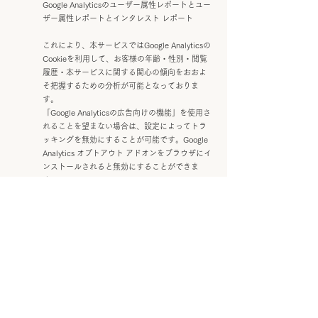
Google Analyticsのユーザー属性レポートとユー
ザー属性レポートとインタレスト レポート
これにより、本サービスではGoogle Analyticsの
Cookieを利用して、お客様の年齢・性別・閲覧
履歴・本サービスに関する関心の傾向をおおよ
そ把握するための分析が可能となっておりま
す。
「Google Analyticsの広告向けの機能」を使用さ
れることを望まない場合は、設定によってトラ
ッキングを無効にすることが可能です。Google
Analytics オプトアウト アドオンをブラウザにイ
ンストールされると無効にすることができま
す。
12. お問い合わせ
開示等のお申出、ご意見、ご質問、苦情のお申出その他
個人情報の取扱いに関するお問い合わせは、当ショップ
の「特定商取引法に基づく表記」内にある連絡先へご連
絡いただくか、ショップページ内のお問い合わせフォー
ムよりお問い合わせください。