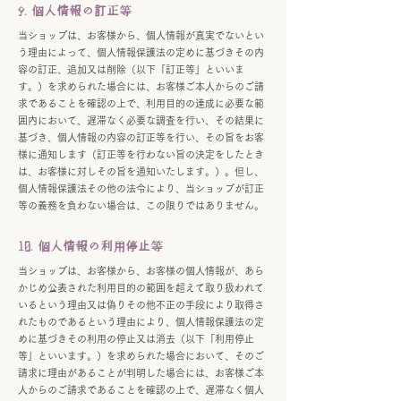
9. 個人情報の訂正等
当ショップは、お客様から、個人情報が真実でないとい
う理由によって、個人情報保護法の定めに基づきその内
容の訂正、追加又は削除（以下「訂正等」といいま
す。）を求められた場合には、お客様ご本人からのご請
求であることを確認の上で、利用目的の達成に必要な範
囲内において、遅滞なく必要な調査を行い、その結果に
基づき、個人情報の内容の訂正等を行い、その旨をお客
様に通知します（訂正等を行わない旨の決定をしたとき
は、お客様に対しその旨を通知いたします。）。但し、
個人情報保護法その他の法令により、当ショップが訂正
等の義務を負わない場合は、この限りではありません。
10. 個人情報の利用停止等
当ショップは、お客様から、お客様の個人情報が、あら
かじめ公表された利用目的の範囲を超えて取り扱われて
いるという理由又は偽りその他不正の手段により取得さ
れたものであるという理由により、個人情報保護法の定
めに基づきその利用の停止又は消去（以下「利用停止
等」といいます。）を求められた場合において、そのご
請求に理由があることが判明した場合には、お客様ご本
人からのご請求であることを確認の上で、遅滞なく個人