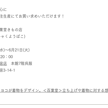
心に
注生産にてお買い求めいただけます！
葉堂きもの店
ゃくようばこ)
水)～6月21日(火)
20：00
宿店
本館7階呉服
-14-1
モヨコが着物をデザイン。＜百葉堂＞立ち上げや着物に対する