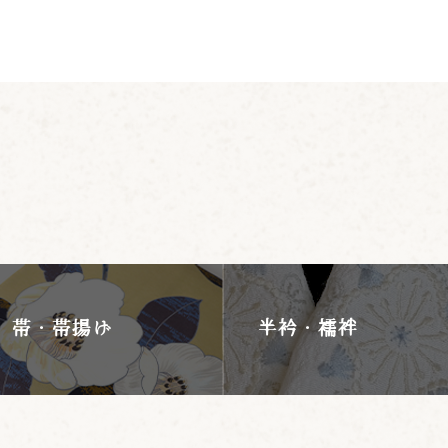
帯・帯揚げ
半衿・襦袢