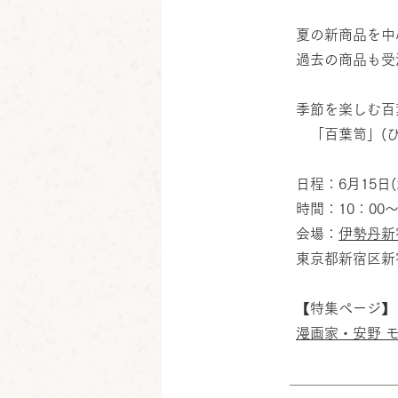
夏の新商品を中
過去の商品も受
季節を楽しむ百
「百葉笥」(ひ
日程：6月15日(
時間：10：00～
会場：
伊勢丹新
東京都新宿区新宿3
【特集ページ】
漫画家・安野 